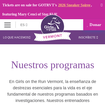
Tickets are on sale for GOTRVT's
2026 Sneaker Soiree
,
featuring Mary Cenci of Star 92.9!
Donar
ES
LO QUE HACEMOS
INSCRÍBETE
Nuestros programas
En Girls on the Run Vermont, la enseñanza de
destrezas esenciales para la vida es el eje
fundamental de nuestros programas basados en
investigaciones. Nuestros entrenadores