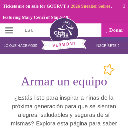
Tickets are on sale for GOTRVT's
2026 Sneaker Soiree
,
featuring Mary Cenci of Star 92.9!
Donar
ES
LO QUE HACEMOS
INSCRÍBETE
Armar un equipo
¿Estás listo para inspirar a niñas de la
próxima generación para que se sientan
alegres, saludables y seguras de sí
mismas? Explora esta página para saber